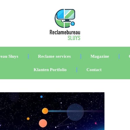
eau Sluys
Reclame services
Magazine
Klanten Portfolio
Contact