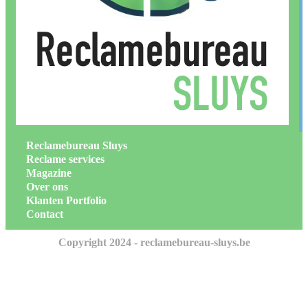
Reclamebureau Sluys
Reclame services
Magazine
Over ons
Klanten Portfolio
Contact
Copyright 2024 - reclamebureau-sluys.be