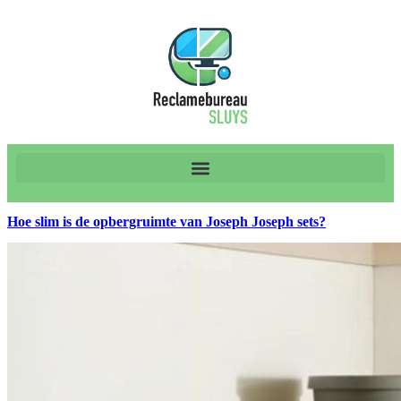
Hoe slim is de opbergruimte van Joseph Joseph sets?