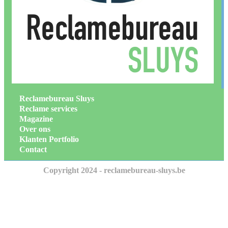
Reclamebureau Sluys
Reclame services
Magazine
Over ons
Klanten Portfolio
Contact
Copyright 2024 - reclamebureau-sluys.be