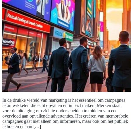
In de drukke wereld van marketing is het essentieel om campagnes
te ontwikkelen die echt opvallen en impact maken. Merken staan
voor de uitdaging om zich te onderscheiden te midden van een
overvloed aan opvallende advertenties. Het creëren van memorabele
campagnes gaat niet alleen om informeren, maar ook om het publiek
te boeien en aan […]