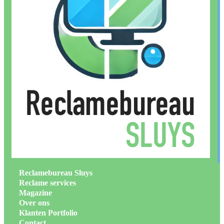
Reclamebureau Sluys
Reclame services
Magazine
Over ons
Klanten Portfolio
Contact