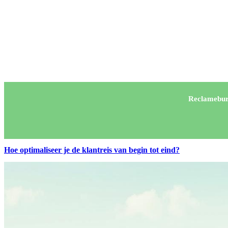
Reclamebur
Hoe optimaliseer je de klantreis van begin tot eind?