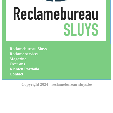
Reclamebureau Sluys
Reclame services
Magazine
Over ons
Klanten Portfolio
Contact
Copyright 2024 - reclamebureau-sluys.be