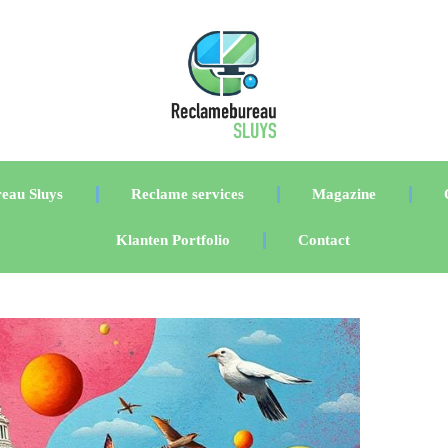
eau Sluys
Reclame services
Magazine
Klanten Portfolio
Contact