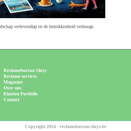
oodschap verlevendigt en de betrokkenheid verhoogt.
Reclamebureau Sluys
Reclame services
Magazine
Over ons
Klanten Portfolio
Contact
Copyright 2024 - reclamebureau-sluys.be