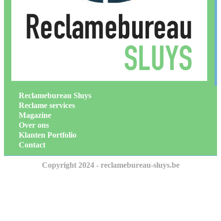
Reclamebureau Sluys
Reclame services
Magazine
Over ons
Klanten Portfolio
Contact
Copyright 2024 - reclamebureau-sluys.be