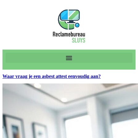
Waar vraag je een asbest attest eenvoudig aan?