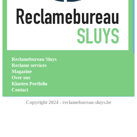
Reclamebureau Sluys
Reclame services
Magazine
Over ons
Klanten Portfolio
Contact
Copyright 2024 - reclamebureau-sluys.be