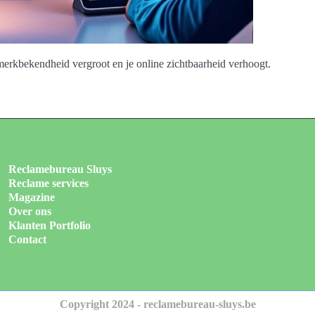
merkbekendheid vergroot en je online zichtbaarheid verhoogt.
Reclamebureau Sluys
Reclame services
Magazine
Over ons
Klanten Portfolio
Contact
Copyright 2024 - reclamebureau-sluys.be