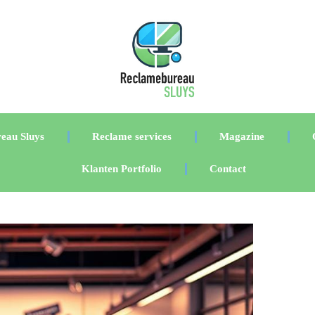
eau Sluys
Reclame services
Magazine
Klanten Portfolio
Contact