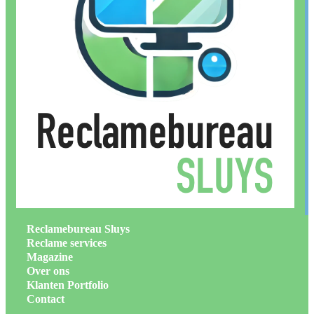
Reclamebureau Sluys
Reclame services
Magazine
Over ons
Klanten Portfolio
Contact