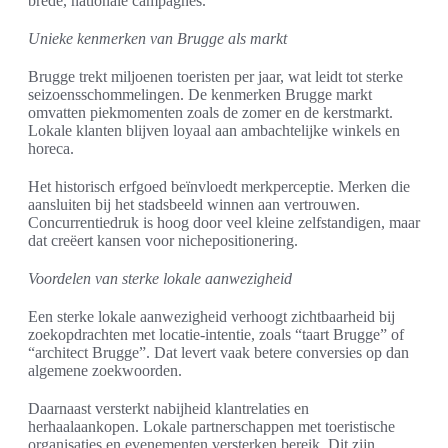
brede, nationale campagnes.
Unieke kenmerken van Brugge als markt
Brugge trekt miljoenen toeristen per jaar, wat leidt tot sterke
seizoensschommelingen. De kenmerken Brugge markt
omvatten piekmomenten zoals de zomer en de kerstmarkt.
Lokale klanten blijven loyaal aan ambachtelijke winkels en
horeca.
Het historisch erfgoed beïnvloedt merkperceptie. Merken die
aansluiten bij het stadsbeeld winnen aan vertrouwen.
Concurrentiedruk is hoog door veel kleine zelfstandigen, maar
dat creëert kansen voor nichepositionering.
Voordelen van sterke lokale aanwezigheid
Een sterke lokale aanwezigheid verhoogt zichtbaarheid bij
zoekopdrachten met locatie-intentie, zoals “taart Brugge” of
“architect Brugge”. Dat levert vaak betere conversies op dan
algemene zoekwoorden.
Daarnaast versterkt nabijheid klantrelaties en
herhaalaankopen. Lokale partnerschappen met toeristische
organisaties en evenementen versterken bereik. Dit zijn