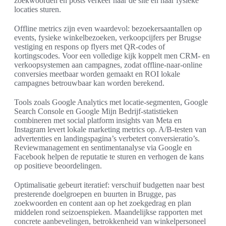
zoekwoorden en posts verkeer naar de site en naar fysieke
locaties sturen.
Offline metrics zijn even waardevol: bezoekersaantallen op
events, fysieke winkelbezoeken, verkoopcijfers per Brugse
vestiging en respons op flyers met QR-codes of
kortingscodes. Voor een volledige kijk koppelt men CRM- en
verkoopsystemen aan campagnes, zodat offline-naar-online
conversies meetbaar worden gemaakt en ROI lokale
campagnes betrouwbaar kan worden berekend.
Tools zoals Google Analytics met locatie-segmenten, Google
Search Console en Google Mijn Bedrijf-statistieken
combineren met social platform insights van Meta en
Instagram levert lokale marketing metrics op. A/B-testen van
advertenties en landingspagina’s verbetert conversieratio’s.
Reviewmanagement en sentimentanalyse via Google en
Facebook helpen de reputatie te sturen en verhogen de kans
op positieve beoordelingen.
Optimalisatie gebeurt iteratief: verschuif budgetten naar best
presterende doelgroepen en buurten in Brugge, pas
zoekwoorden en content aan op het zoekgedrag en plan
middelen rond seizoenspieken. Maandelijkse rapporten met
concrete aanbevelingen, betrokkenheid van winkelpersoneel