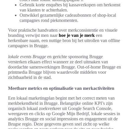
Gebruik korte enquêtes bij kassaverkopen om herkomst
van klanten te achterhalen.
Ontwikkel gezamenlijke cadeaubonnen of shop-local
campagnes rond piekmomenten.
Voor praktische handvatten over merkconsistentie en visuele
branding verwijst men naar
hoe je van je merk
een
herkenbare naam, een nuttige bron bij het uitrollen van offline
campagnes in Brugge.
lokale events Brugge
en gerichte sponsoring Brugge
versterken elkaars effect wanneer ze deel uitmaken van
doordachte samenwerkingen Brugge. Out-of-home Brugge en
printmedia Brugge blijven waardevolle middelen voor
zichtbaarheid in de stad.
Meetbare metrics en optimalisatie van merkactiviteiten
Een lokaal marketingplan begint met het correct meten van
merkbekendheid in Brugge. Belangrijke online KPI’s zijn
organisch lokaal zoekverkeer uit Google Search Console,
weergaven en clicks op Google Mijn Bedrijf, lokale sessies in
analytics Brugge en social impressions en engagement uit de
Brugse regio. Deze gegevens geven snel zicht op welke