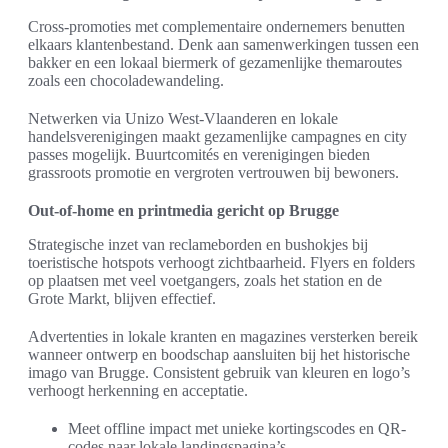
Cross-promoties met complementaire ondernemers benutten
elkaars klantenbestand. Denk aan samenwerkingen tussen een
bakker en een lokaal biermerk of gezamenlijke themaroutes
zoals een chocoladewandeling.
Netwerken via Unizo West-Vlaanderen en lokale
handelsverenigingen maakt gezamenlijke campagnes en city
passes mogelijk. Buurtcomités en verenigingen bieden
grassroots promotie en vergroten vertrouwen bij bewoners.
Out-of-home en printmedia gericht op Brugge
Strategische inzet van reclameborden en bushokjes bij
toeristische hotspots verhoogt zichtbaarheid. Flyers en folders
op plaatsen met veel voetgangers, zoals het station en de
Grote Markt, blijven effectief.
Advertenties in lokale kranten en magazines versterken bereik
wanneer ontwerp en boodschap aansluiten bij het historische
imago van Brugge. Consistent gebruik van kleuren en logo’s
verhoogt herkenning en acceptatie.
Meet offline impact met unieke kortingscodes en QR-
codes naar lokale landingspagina’s.