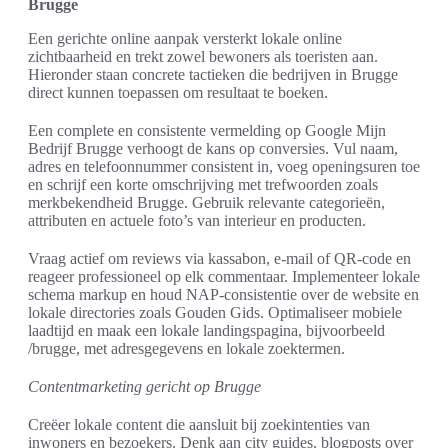
Brugge
Een gerichte online aanpak versterkt lokale online
zichtbaarheid en trekt zowel bewoners als toeristen aan.
Hieronder staan concrete tactieken die bedrijven in Brugge
direct kunnen toepassen om resultaat te boeken.
Een complete en consistente vermelding op Google Mijn
Bedrijf Brugge verhoogt de kans op conversies. Vul naam,
adres en telefoonnummer consistent in, voeg openingsuren toe
en schrijf een korte omschrijving met trefwoorden zoals
merkbekendheid Brugge. Gebruik relevante categorieën,
attributen en actuele foto’s van interieur en producten.
Vraag actief om reviews via kassabon, e-mail of QR-code en
reageer professioneel op elk commentaar. Implementeer lokale
schema markup en houd NAP-consistentie over de website en
lokale directories zoals Gouden Gids. Optimaliseer mobiele
laadtijd en maak een lokale landingspagina, bijvoorbeeld
/brugge, met adresgegevens en lokale zoektermen.
Contentmarketing gericht op Brugge
Creëer lokale content die aansluit bij zoekintenties van
inwoners en bezoekers. Denk aan city guides, blogposts over