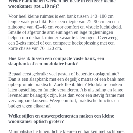
Welke bankmaten werken het beste in een zeer kleine
woonkamer (tot ±10 m²)?
Voor heel kleine ruimtes is een bank tussen 140–180 cm
lengte vaak geschikt. Kies een diepte van 75–90 cm en een
zithoogte van 42–48 cm voor comfort en visuele luchtigheid.
Smalle of afgeronde armleuningen en lage rugleuningen
helpen om de bank minder zwaar te laten ogen. Overweeg
een 2-zits model of een compacte hoekoplossing met een
korte chaise van 70–120 cm.
Hoe kies ik tussen een compacte vaste bank, een
slaapbank of een modulaire bank?
Bepaal eerst gebruik: veel gasten of beperkte opslagruimte?
Dan is een slaapbank met een degelijk matras of een bank met
opbergruimte praktisch. Zoek flexibiliteit? Modulaire banken
laten opstelling en functie veranderen. Als uitstraling en lange
levensduur belangrijk zijn, kies dan voor een stevig frame met
vervangbare kussens. Weeg comfort, praktische functies en
budget tegen elkaar af.
Welke stijlen en ontwerpelementen maken een kleine
woonkamer optisch groter?
Minimalistische lijnen, lichte kleuren en banken met zichtbare,