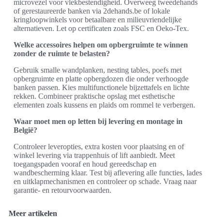
microvezel voor vlekbestendigheid. Overweeg tweedehands
of gerestaureerde banken via 2dehands.be of lokale
kringloopwinkels voor betaalbare en milieuvriendelijke
alternatieven. Let op certificaten zoals FSC en Oeko‑Tex.
Welke accessoires helpen om opbergruimte te winnen
zonder de ruimte te belasten?
Gebruik smalle wandplanken, nesting tables, poefs met
opbergruimte en platte opbergdozen die onder verhoogde
banken passen. Kies multifunctionele bijzettafels en lichte
rekken. Combineer praktische opslag met esthetische
elementen zoals kussens en plaids om rommel te verbergen.
Waar moet men op letten bij levering en montage in
België?
Controleer leveropties, extra kosten voor plaatsing en of
winkel levering via trappenhuis of lift aanbiedt. Meet
toegangspaden vooraf en houd gereedschap en
wandbescherming klaar. Test bij aflevering alle functies, lades
en uitklapmechanismen en controleer op schade. Vraag naar
garantie- en retourvoorwaarden.
Meer artikelen