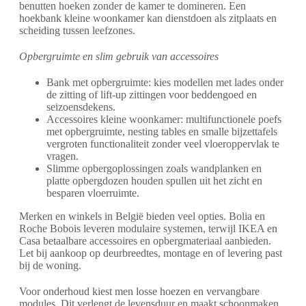
benutten hoeken zonder de kamer te domineren. Een
hoekbank kleine woonkamer kan dienstdoen als zitplaats en
scheiding tussen leefzones.
Opbergruimte en slim gebruik van accessoires
Bank met opbergruimte: kies modellen met lades onder
de zitting of lift-up zittingen voor beddengoed en
seizoensdekens.
Accessoires kleine woonkamer: multifunctionele poefs
met opbergruimte, nesting tables en smalle bijzettafels
vergroten functionaliteit zonder veel vloeroppervlak te
vragen.
Slimme opbergoplossingen zoals wandplanken en
platte opbergdozen houden spullen uit het zicht en
besparen vloerruimte.
Merken en winkels in België bieden veel opties. Bolia en
Roche Bobois leveren modulaire systemen, terwijl IKEA en
Casa betaalbare accessoires en opbergmateriaal aanbieden.
Let bij aankoop op deurbreedtes, montage en of levering past
bij de woning.
Voor onderhoud kiest men losse hoezen en vervangbare
modules. Dit verlengt de levensduur en maakt schoonmaken