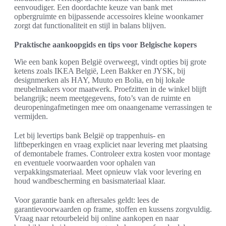
eenvoudiger. Een doordachte keuze van bank met
opbergruimte en bijpassende accessoires kleine woonkamer
zorgt dat functionaliteit en stijl in balans blijven.
Praktische aankoopgids en tips voor Belgische kopers
Wie een bank kopen België overweegt, vindt opties bij grote
ketens zoals IKEA België, Leen Bakker en JYSK, bij
designmerken als HAY, Muuto en Bolia, en bij lokale
meubelmakers voor maatwerk. Proefzitten in de winkel blijft
belangrijk; neem meetgegevens, foto’s van de ruimte en
deuropeningafmetingen mee om onaangename verrassingen te
vermijden.
Let bij levertips bank België op trappenhuis- en
liftbeperkingen en vraag expliciet naar levering met plaatsing
of demontabele frames. Controleer extra kosten voor montage
en eventuele voorwaarden voor ophalen van
verpakkingsmateriaal. Meet opnieuw vlak voor levering en
houd wandbescherming en basismateriaal klaar.
Voor garantie bank en aftersales geldt: lees de
garantievoorwaarden op frame, stoffen en kussens zorgvuldig.
Vraag naar retourbeleid bij online aankopen en naar