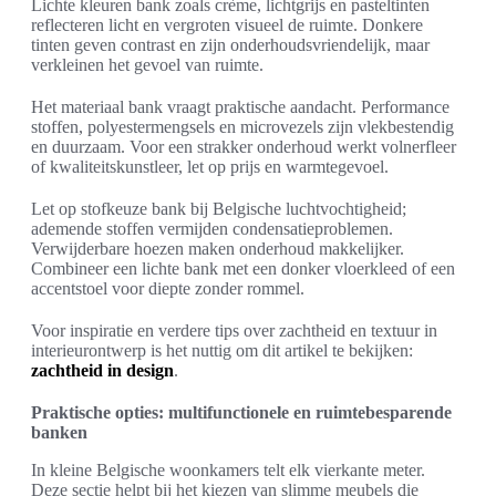
Lichte kleuren bank zoals crème, lichtgrijs en pasteltinten
reflecteren licht en vergroten visueel de ruimte. Donkere
tinten geven contrast en zijn onderhoudsvriendelijk, maar
verkleinen het gevoel van ruimte.
Het materiaal bank vraagt praktische aandacht. Performance
stoffen, polyestermengsels en microvezels zijn vlekbestendig
en duurzaam. Voor een strakker onderhoud werkt volnerfleer
of kwaliteitskunstleer, let op prijs en warmtegevoel.
Let op stofkeuze bank bij Belgische luchtvochtigheid;
ademende stoffen vermijden condensatieproblemen.
Verwijderbare hoezen maken onderhoud makkelijker.
Combineer een lichte bank met een donker vloerkleed of een
accentstoel voor diepte zonder rommel.
Voor inspiratie en verdere tips over zachtheid en textuur in
interieurontwerp is het nuttig om dit artikel te bekijken:
zachtheid in design
.
Praktische opties: multifunctionele en ruimtebesparende
banken
In kleine Belgische woonkamers telt elk vierkante meter.
Deze sectie helpt bij het kiezen van slimme meubels die