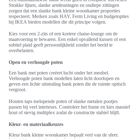
Strakke lijnen, slanke armleuningen en ondiepe zittingen
zorgen dat een slanke bank kleine woonkamer proporties
respecteert. Merken zoals HAY, Ferm Living en budgetopties
bij IKEA bieden modellen die dit principe volgen.
Kies voor een 2-zits of een kortere chaise-lounge om de
maatvoering te bewaren. Een enkel opvallend kussen of een
subtiel plaid geeft persoonlijkheid zonder het beeld te
overbelasten.
Open en verhoogde poten
Een bank met poten creëert lucht onder het meubel.
Verhoogde poten bank modellen laten licht doorlopen en
geven een lichte uitstraling bank poten die de ruimte optisch
vergroot.
Houten taps toelopende poten of slanke metalen pootjes
passen bij veel interieurs. Controleer het frame en kies massief
hout of stevig multiplex zodat de constructie stabiel blijft.
Kleur- en materiaalkeuzes
Kleur bank kleine woonkamer bepaalt veel van de sfeer.