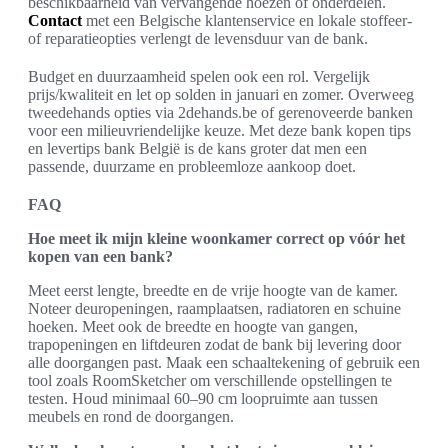
beschikbaarheid van vervangende hoezen of onderdelen.
Contact
met een Belgische klantenservice en lokale stoffeer-
of reparatieopties verlengt de levensduur van de bank.
Budget en duurzaamheid spelen ook een rol. Vergelijk
prijs/kwaliteit en let op solden in januari en zomer. Overweeg
tweedehands opties via 2dehands.be of gerenoveerde banken
voor een milieuvriendelijke keuze. Met deze bank kopen tips
en levertips bank België is de kans groter dat men een
passende, duurzame en probleemloze aankoop doet.
FAQ
Hoe meet ik mijn kleine woonkamer correct op vóór het
kopen van een bank?
Meet eerst lengte, breedte en de vrije hoogte van de kamer.
Noteer deuropeningen, raamplaatsen, radiatoren en schuine
hoeken. Meet ook de breedte en hoogte van gangen,
trapopeningen en liftdeuren zodat de bank bij levering door
alle doorgangen past. Maak een schaaltekening of gebruik een
tool zoals RoomSketcher om verschillende opstellingen te
testen. Houd minimaal 60–90 cm loopruimte aan tussen
meubels en rond de doorgangen.