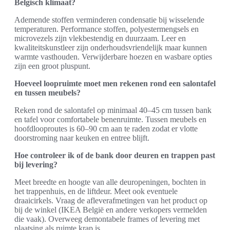
Belgisch klimaat?
Ademende stoffen verminderen condensatie bij wisselende
temperaturen. Performance stoffen, polyestermengsels en
microvezels zijn vlekbestendig en duurzaam. Leer en
kwaliteitskunstleer zijn onderhoudsvriendelijk maar kunnen
warmte vasthouden. Verwijderbare hoezen en wasbare opties
zijn een groot pluspunt.
Hoeveel loopruimte moet men rekenen rond een salontafel
en tussen meubels?
Reken rond de salontafel op minimaal 40–45 cm tussen bank
en tafel voor comfortabele benenruimte. Tussen meubels en
hoofdlooproutes is 60–90 cm aan te raden zodat er vlotte
doorstroming naar keuken en entree blijft.
Hoe controleer ik of de bank door deuren en trappen past
bij levering?
Meet breedte en hoogte van alle deuropeningen, bochten in
het trappenhuis, en de liftdeur. Meet ook eventuele
draaicirkels. Vraag de afleverafmetingen van het product op
bij de winkel (IKEA België en andere verkopers vermelden
die vaak). Overweeg demontabele frames of levering met
plaatsing als ruimte krap is.