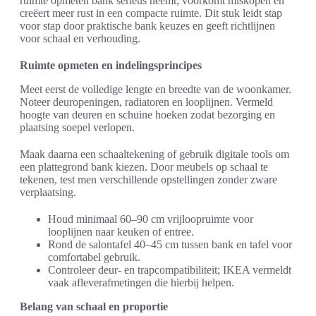
ruimte opmeten bank serieus neemt, voorkomt miskopen en
creëert meer rust in een compacte ruimte. Dit stuk leidt stap
voor stap door praktische bank keuzes en geeft richtlijnen
voor schaal en verhouding.
Ruimte opmeten en indelingsprincipes
Meet eerst de volledige lengte en breedte van de woonkamer.
Noteer deuropeningen, radiatoren en looplijnen. Vermeld
hoogte van deuren en schuine hoeken zodat bezorging en
plaatsing soepel verlopen.
Maak daarna een schaaltekening of gebruik digitale tools om
een plattegrond bank kiezen. Door meubels op schaal te
tekenen, test men verschillende opstellingen zonder zware
verplaatsing.
Houd minimaal 60–90 cm vrijloopruimte voor
looplijnen naar keuken of entree.
Rond de salontafel 40–45 cm tussen bank en tafel voor
comfortabel gebruik.
Controleer deur- en trapcompatibiliteit; IKEA vermeldt
vaak afleverafmetingen die hierbij helpen.
Belang van schaal en proportie