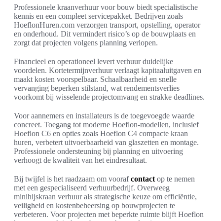
Professionele kraanverhuur voor bouw biedt specialistische
kennis en een compleet servicepakket. Bedrijven zoals
HoeflonHuren.com verzorgen transport, opstelling, operator
en onderhoud. Dit vermindert risico’s op de bouwplaats en
zorgt dat projecten volgens planning verlopen.
Financieel en operationeel levert verhuur duidelijke
voordelen. Kortetermijnverhuur verlaagt kapitaaluitgaven en
maakt kosten voorspelbaar. Schaalbaarheid en snelle
vervanging beperken stilstand, wat rendementsverlies
voorkomt bij wisselende projectomvang en strakke deadlines.
Voor aannemers en installateurs is de toegevoegde waarde
concreet. Toegang tot moderne Hoeflon-modellen, inclusief
Hoeflon C6 en opties zoals Hoeflon C4 compacte kraan
huren, verbetert uitvoerbaarheid van glaszetten en montage.
Professionele ondersteuning bij planning en uitvoering
verhoogt de kwaliteit van het eindresultaat.
Bij twijfel is het raadzaam om vooraf
contact
op te nemen
met een gespecialiseerd verhuurbedrijf. Overweeg
minihijskraan verhuur als strategische keuze om efficiëntie,
veiligheid en kostenbeheersing op bouwprojecten te
verbeteren. Voor projecten met beperkte ruimte blijft Hoeflon