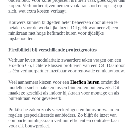
onderhoud. Voor korte projecten is huren vaak goedkoper dan
kopen. Verhuurbedrijven nemen vaak transport en opslag op
zich, wat extra kosten verlaagt.
Bouwers kunnen budgetten beter beheersen door alleen te
betalen voor de werkelijke inzet. Dit geldt wanneer zij een
minikraan met hoge hefkracht huren voor tijdelijke
hijsbehoeften.
Flexibiliteit bij verschillende projectgroottes
Verhuur levert modulariteit: zwaardere taken vragen om een
Hoeflon C6, lichtere klussen profiteren van een C4. Daardoor
is één verhuurpartner inzetbaar voor renovatie en nieuwbouw.
Veel aannemers kiezen voor een
Hoeflon huren
omdat die
modellen snel schakelen tussen binnen- en buitenwerk. Dit
maakt ze geschikt als indoor hijskraan voor montage en als
buitenkraan voor gevelwerk.
Praktische zaken zoals verzekeringen en huurvoorwaarden
regelen gespecialiseerde aanbieders. Zo blijft de inzet van
compacte minihijskraan verhuur efficiënt en controleerbaar
voor elk bouwproject.