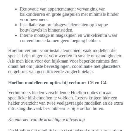
Renovatie van appartementen: vervanging van
balkondeuren en grote glaspuien met minimale hinder
voor bewoners.
Installatie van prefab-gevelelementen op krappe
bouwkavels in binnensteden.
Interne montage in magazijnen en winkelcentra waar
conventionele kranen geen toegang hebben.
Hoeflon verhuur voor installateurs biedt vaak modellen die
speciaal zijn uitgerust voor werken in smalle omstandigheden.
Als men kiest voor een hijskraan voor beperkte ruimtes dan
draait het om juiste bevestigingen, coördinatie met glaszetters
en gebruik van gecertificeerde zuigtechnieken.
Hoeflon modellen en opties bij verhuur: C6 en C4
Verhuurders bieden verschillende Hoeflon opties om aan
specifieke hijsbehoeften te voldoen. Lezers krijgen hier een
helder overzicht van twee veelgevraagde modellen en de extra
uitrusting die vaak beschikbaar is bij Hoeflon huren.
Kenmerken van de krachtigere uitvoering
De Hoeflon C6 minihijskraan staat bekend om zijn zwaardere