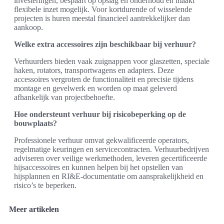
investeringen, bespaart op opslag en onderhoud en maakt
flexibele inzet mogelijk. Voor kortdurende of wisselende
projecten is huren meestal financieel aantrekkelijker dan
aankoop.
Welke extra accessoires zijn beschikbaar bij verhuur?
Verhuurders bieden vaak zuignappen voor glaszetten, speciale
haken, rotators, transportwagens en adapters. Deze
accessoires vergroten de functionaliteit en precisie tijdens
montage en gevelwerk en worden op maat geleverd
afhankelijk van projectbehoefte.
Hoe ondersteunt verhuur bij risicobeperking op de
bouwplaats?
Professionele verhuur omvat gekwalificeerde operators,
regelmatige keuringen en servicecontracten. Verhuurbedrijven
adviseren over veilige werkmethoden, leveren gecertificeerde
hijsaccessoires en kunnen helpen bij het opstellen van
hijsplannen en RI&E-documentatie om aansprakelijkheid en
risico’s te beperken.
Meer artikelen