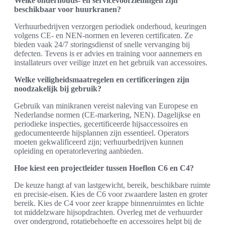
Welke onderhouds- en servicevoorzieningen zijn
beschikbaar voor huurkranen?
Verhuurbedrijven verzorgen periodiek onderhoud, keuringen
volgens CE- en NEN-normen en leveren certificaten. Ze
bieden vaak 24/7 storingsdienst of snelle vervanging bij
defecten. Tevens is er advies en training voor aannemers en
installateurs over veilige inzet en het gebruik van accessoires.
Welke veiligheidsmaatregelen en certificeringen zijn
noodzakelijk bij gebruik?
Gebruik van minikranen vereist naleving van Europese en
Nederlandse normen (CE-markering, NEN). Dagelijkse en
periodieke inspecties, gecertificeerde hijsaccessoires en
gedocumenteerde hijsplannen zijn essentieel. Operators
moeten gekwalificeerd zijn; verhuurbedrijven kunnen
opleiding en operatorlevering aanbieden.
Hoe kiest een projectleider tussen Hoeflon C6 en C4?
De keuze hangt af van lastgewicht, bereik, beschikbare ruimte
en precisie-eisen. Kies de C6 voor zwaardere lasten en groter
bereik. Kies de C4 voor zeer krappe binnenruimtes en lichte
tot middelzware hijsopdrachten. Overleg met de verhuurder
over ondergrond, rotatiebehoefte en accessoires helpt bij de