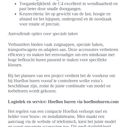
Toegankelijkheid: de C4 excelleert in wendbaarheid en
past beter door smalle doorgangen.
Keuzecriteria: let op gewicht van de last, hoogte en
afstand tot het hijspunt, ondergrond en de noodzaak
voor rotatie of precisie.
Aanvullende opties voor speciale taken
Verhuurders bieden vaak zuignappen, speciale haken,
transportwagens en adapters aan. Deze accessoires verbeteren
efficiency en maken het eenvoudiger om een minikraan met
hoge hefkracht huren passend te maken voor specifieke
klussen.
Bij het plannen van een project verdient het de voorkeur om
bij Hoeflon huren vooraf te controleren welke extra’s
beschikbaar zijn, zodat de juiste combinatie van model en
toebehoren wordt gekozen.
Logistiek en service: Hoeflon huren via hoeflonhuren.com
Het regelen van een compacte Hoeflon verloopt snel en
helder voor bouw- en installatieteams. Men maakt een
aanvraag via de website of telefonisch, kiest het juiste model
en voegt gewenste accessoires toe. Dit geeft duidelijkheid