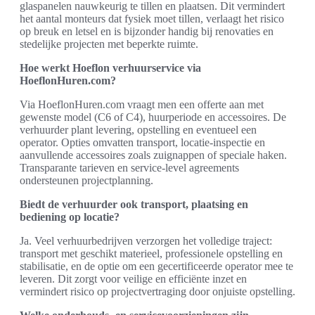
glaspanelen nauwkeurig te tillen en plaatsen. Dit vermindert
het aantal monteurs dat fysiek moet tillen, verlaagt het risico
op breuk en letsel en is bijzonder handig bij renovaties en
stedelijke projecten met beperkte ruimte.
Hoe werkt Hoeflon verhuurservice via
HoeflonHuren.com?
Via HoeflonHuren.com vraagt men een offerte aan met
gewenste model (C6 of C4), huurperiode en accessoires. De
verhuurder plant levering, opstelling en eventueel een
operator. Opties omvatten transport, locatie-inspectie en
aanvullende accessoires zoals zuignappen of speciale haken.
Transparante tarieven en service-level agreements
ondersteunen projectplanning.
Biedt de verhuurder ook transport, plaatsing en
bediening op locatie?
Ja. Veel verhuurbedrijven verzorgen het volledige traject:
transport met geschikt materieel, professionele opstelling en
stabilisatie, en de optie om een gecertificeerde operator mee te
leveren. Dit zorgt voor veilige en efficiënte inzet en
vermindert risico op projectvertraging door onjuiste opstelling.