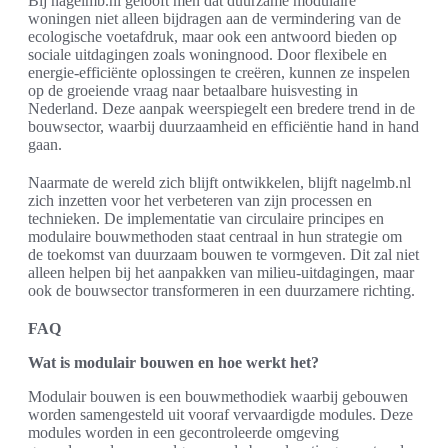
Bij nagelmb.nl gelooft men dat duurzame modulaire
woningen niet alleen bijdragen aan de vermindering van de
ecologische voetafdruk, maar ook een antwoord bieden op
sociale uitdagingen zoals woningnood. Door flexibele en
energie-efficiënte oplossingen te creëren, kunnen ze inspelen
op de groeiende vraag naar betaalbare huisvesting in
Nederland. Deze aanpak weerspiegelt een bredere trend in de
bouwsector, waarbij duurzaamheid en efficiëntie hand in hand
gaan.
Naarmate de wereld zich blijft ontwikkelen, blijft nagelmb.nl
zich inzetten voor het verbeteren van zijn processen en
technieken. De implementatie van circulaire principes en
modulaire bouwmethoden staat centraal in hun strategie om
de toekomst van duurzaam bouwen te vormgeven. Dit zal niet
alleen helpen bij het aanpakken van milieu-uitdagingen, maar
ook de bouwsector transformeren in een duurzamere richting.
FAQ
Wat is modulair bouwen en hoe werkt het?
Modulair bouwen is een bouwmethodiek waarbij gebouwen
worden samengesteld uit vooraf vervaardigde modules. Deze
modules worden in een gecontroleerde omgeving