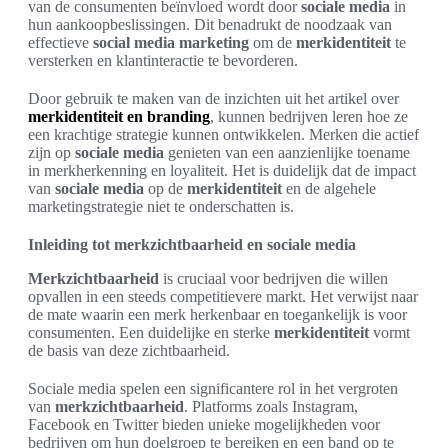
van de consumenten beïnvloed wordt door
sociale media
in
hun aankoopbeslissingen. Dit benadrukt de noodzaak van
effectieve
social media marketing
om de
merkidentiteit
te
versterken en klantinteractie te bevorderen.
Door gebruik te maken van de inzichten uit het artikel over
merkidentiteit en branding
, kunnen bedrijven leren hoe ze
een krachtige strategie kunnen ontwikkelen. Merken die actief
zijn op
sociale media
genieten van een aanzienlijke toename
in merkherkenning en loyaliteit. Het is duidelijk dat de impact
van
sociale media
op de
merkidentiteit
en de algehele
marketingstrategie niet te onderschatten is.
Inleiding tot merkzichtbaarheid en sociale media
Merkzichtbaarheid
is cruciaal voor bedrijven die willen
opvallen in een steeds competitievere markt. Het verwijst naar
de mate waarin een merk herkenbaar en toegankelijk is voor
consumenten. Een duidelijke en sterke
merkidentiteit
vormt
de basis van deze zichtbaarheid.
Sociale media spelen een significantere rol in het vergroten
van
merkzichtbaarheid
. Platforms zoals Instagram,
Facebook en Twitter bieden unieke mogelijkheden voor
bedrijven om hun doelgroep te bereiken en een band op te