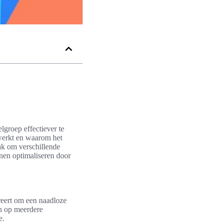
lgroep effectiever te
werkt en waarom het
k om verschillende
nen optimaliseren door
greert om een naadloze
en op meerdere
e.