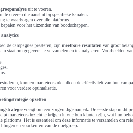
lgroepanalyse
uit te voeren.
t te creëren die aansluit bij specifieke kanalen.
ng te waarborgen over alle platforms.
te bepalen voor het uitzenden van boodschappen.
 analytics
ed de campagnes presteren, zijn
meetbare resultaten
van groot belan
s in staat om gegevens te verzamelen en te analyseren. Voorbeelden van 
s.
ges.
us.
estuderen, kunnen marketeers niet alleen de effectiviteit van hun cam
eren voor verdere optimalisatie.
etingstrategie opzetten
ngstrategie
vraagt om een zorgvuldige aanpak. De eerste stap in dit pr
helpt marketeers inzicht te krijgen in wie hun klanten zijn, wat hun behoe
e platforms. Het is essentieel om deze informatie te verzamelen om rele
achtingen en voorkeuren van de doelgroep.