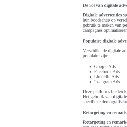
De rol van digitale adv
Digitale advertenties
sp
hun boodschap op versch
gebruik te maken van
po
campagnes optimaliseren
Populaire digitale adve
Verschillende digitale a
populaire zijn:
Google Ads
Facebook Ads
LinkedIn Ads
Instagram Ads
Deze platforms bieden k
Het gebruik van
digital
specifieke demografische
Retargeting en remark
Retargeting
en
remarke