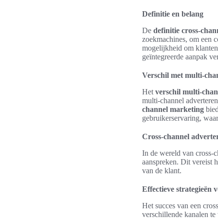
Definitie en belang
De
definitie cross-cha
zoekmachines, om een co
mogelijkheid om klanten 
geïntegreerde aanpak vers
Verschil met multi-cha
Het
verschil multi-chan
multi-channel advertere
channel marketing
bied
gebruikerservaring, waa
Cross-channel advert
In de wereld van cross-c
aanspreken. Dit vereist 
van de klant.
Effectieve strategieën
Het succes van een cros
verschillende kanalen te