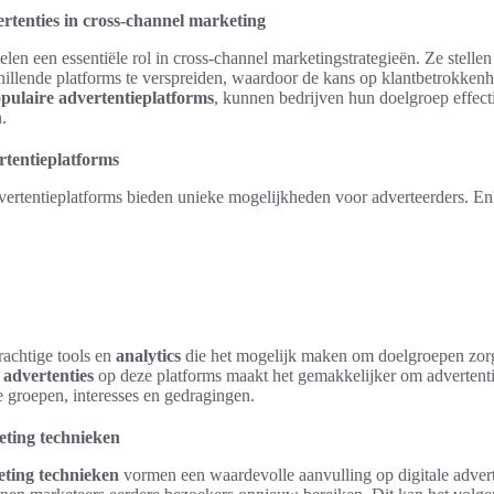
ertenties in cross-channel marketing
elen een essentiële rol in cross-channel marketingstrategieën. Ze stellen
illende platforms te verspreiden, waardoor de kans op klantbetrokken
pulaire advertentieplatforms
, kunnen bedrijven hun doelgroep effect
.
rtentieplatforms
dvertentieplatforms bieden unieke mogelijkheden voor adverteerders. E
rachtige tools en
analytics
die het mogelijk maken om doelgroepen zorg
e advertenties
op deze platforms maakt het gemakkelijker om advertentie
 groepen, interesses en gedragingen.
eting technieken
ting technieken
vormen een waardevolle aanvulling op digitale advert