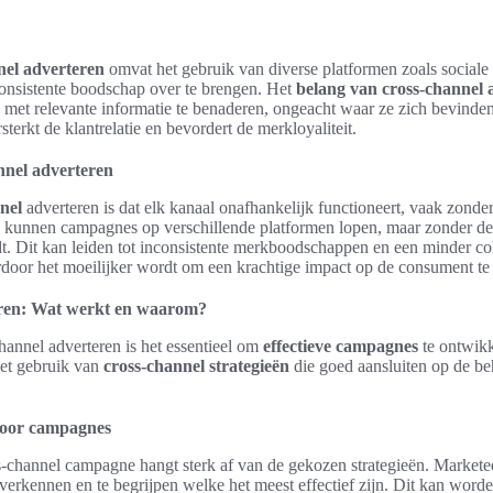
nnel adverteren
omvat het gebruik van diverse platformen zoals sociale
nsistente boodschap over te brengen. Het
belang van cross-channel 
met relevante informatie te benaderen, ongeacht waar ze zich bevinde
terkt de klantrelatie en bevordert de merkloyaliteit.
nnel adverteren
nel
adverteren is dat elk kanaal onafhankelijk functioneert, vaak zond
n kunnen campagnes op verschillende platformen lopen, maar zonder de
t. Dit kan leiden tot inconsistente merkboodschappen en een minder co
rdoor het moeilijker wordt om een krachtige impact op de consument t
eren: Wat werkt en waarom?
hannel adverteren is het essentieel om
effectieve campagnes
te ontwikk
het gebruik van
cross-channel strategieën
die goed aansluiten op de b
 voor campagnes
s-channel campagne hangt sterk af van de gekozen strategieën. Market
 verkennen en te begrijpen welke het meest effectief zijn. Dit kan word