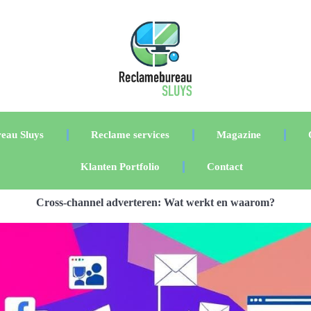
eau Sluys
Reclame services
Magazine
Klanten Portfolio
Contact
Cross-channel adverteren: Wat werkt en waarom?