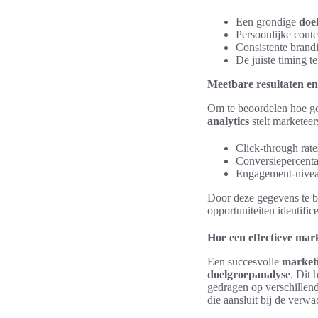
Een grondige
doe
Persoonlijke conten
Consistente brandi
De juiste timing 
Meetbare resultaten en
Om te beoordelen hoe go
analytics
stelt marketeer
Click-through rate
Conversiepercenta
Engagement-nivea
Door deze gegevens te b
opportuniteiten identific
Hoe een effectieve mark
Een succesvolle
marketi
doelgroepanalyse
. Dit 
gedragen op verschillend
die aansluit bij de verw