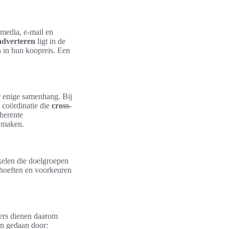
 media, e-mail en
adverteren
ligt in de
n in hun koopreis. Een
er enige samenhang. Bij
 coördinatie die
cross-
herente
e maken.
elen die doelgroepen
ehoeften en voorkeuren
eers dienen daarom
en gedaan door: