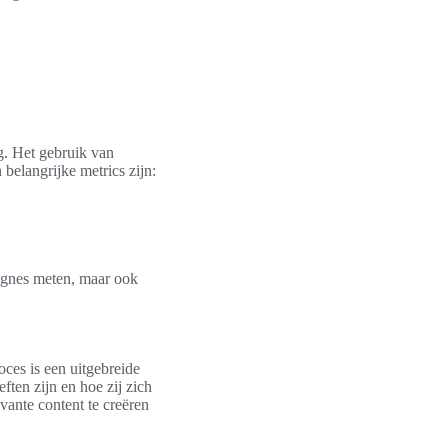
g. Het gebruik van
belangrijke metrics zijn:
pagnes meten, maar ook
oces is een uitgebreide
ften zijn en hoe zij zich
vante content te creëren